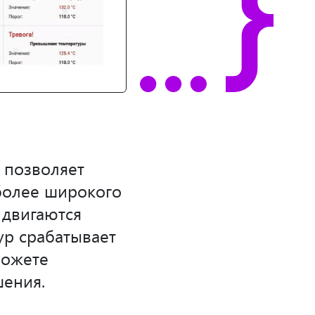
 позволяет
более широкого
 двигаются
ур срабатывает
можете
шения.